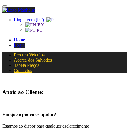
Linguagem (PT)
EN
PT
Home
Login
Procura Veiculos
Acerca dos Salvados
Tabela Preços
Contactos
Apoio ao Cliente:
Em que o podemos ajudar?
Estamos ao dispor para qualquer esclarecimento: